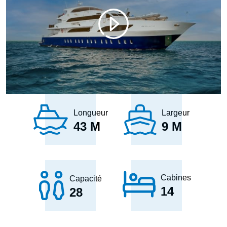
Parc Marin : Simplement Le Meilleur
Longueur
Largeur
43 M
9 M
Cabines
Capacité
14
28