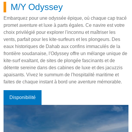
Mecque des Mégalopodes (Daedalus-
M/Y Odyssey
Rocky-Zabargad)
Embarquez pour une odyssée épique, où chaque cap tracé
Trésors de Tiran
promet aventure et luxe à parts égales. Ce navire est votre
choix privilégié pour explorer l'inconnu et maîtriser les
Sérénité du Sud (St.John's-Abu Fandira)
vents, parfait pour les kite-surfeurs et les plongeurs. Des
eaux historiques de Dahab aux confins immaculés de la
frontière soudanaise, l'Odyssey offre un mélange unique de
Sentiers de Requins et Royaumes de
kite-surf exaltant, de sites de plongée fascinants et de
Corail (BDZ)
détente sereine dans des cabines de luxe et des jacuzzis
apaisants. Vivez le summum de l'hospitalité maritime et
Paradis Pélagique (Rocky-Zabargad-
faites de chaque instant à bord une aventure mémorable.
St.John's)
Disponibilité
Havre de Requins-Marteaux et Cavernes
de Corail
Rendez-vous des Récifs Isolés : La Majesté
Primitive d'Elba