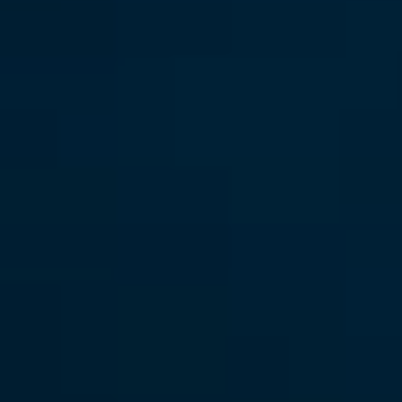
Mecque des Mégalopodes (Daedalus-
Rocky-Zabargad)
Trésors de Tiran
Sérénité du Sud (St.John's-Abu Fandira)
Sentiers de Requins et Royaumes de
Corail (BDZ)
Paradis Pélagique (Rocky-Zabargad-
St.John's)
Havre de Requins-Marteaux et Cavernes
de Corail
Rendez-vous des Récifs Isolés : La Majesté
Primitive d'Elba